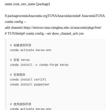
name your_env_name [package]

8.packagescondaAnaconda.orgTUNAAnacondaconda# AnacondaTUNA
conda config --
add channels https://mirrors.tuna.tsinghua.edu.cn/anaconda/pkgs/free/

# TUNAhelp# conda config --set show_channel_urls yes
# 创建虚拟环境

conda activate keras-env

# 安装 keras

conda install -c conda-forge keras

# 安装模块

conda install certifi

conda install pyppeteer

# 使用虚拟环境

conda activate keras-env
