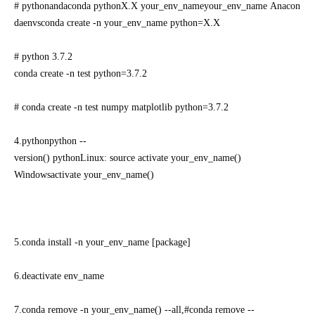
# pythonandaconda pythonX.X your_env_nameyour_env_name Anacon
daenvsconda create -n your_env_name python=X.X

# python 3.7.2

conda create -n test python=3.7.2

# conda create -n test numpy matplotlib python=3.7.2

4.pythonpython --
version() pythonLinux: source activate your_env_name()

Windowsactivate your_env_name()

5.conda install -n your_env_name [package]

6.deactivate env_name

7.conda remove -n your_env_name() --all,#conda remove --