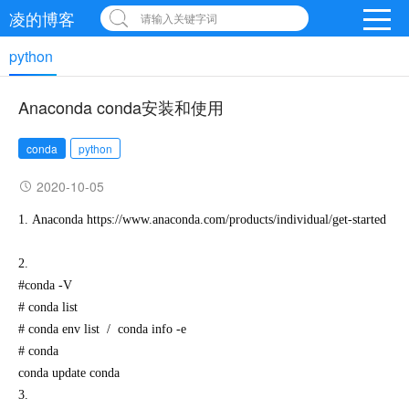
凌的博客
请输入关键字词
python
Anaconda conda安装和使用
conda
python
2020-10-05
1. Anaconda https://www.anaconda.com/products/individual/get-started

2.

#conda -V

# conda list

# conda env list  /  conda info -e

# conda

conda update conda

3.
