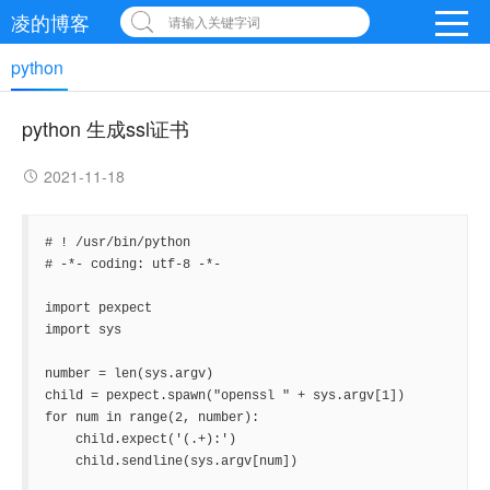
凌的博客
请输入关键字词
python
python 生成ssl证书
2021-11-18
# ! /usr/bin/python

# -*- coding: utf-8 -*-

import pexpect

import sys

number = len(sys.argv)

child = pexpect.spawn("openssl " + sys.argv[1])

for num in range(2, number):

    child.expect('(.+):')

    child.sendline(sys.argv[num])
