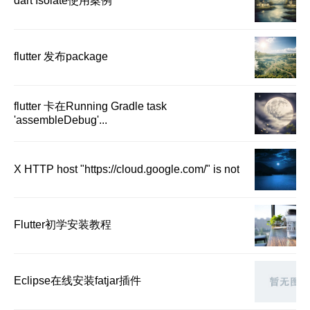
dart Isolate使用案例
flutter 发布package
flutter 卡在Running Gradle task
'assembleDebug'...
X HTTP host "https://cloud.google.com/" is not
Flutter初学安装教程
Eclipse在线安装fatjar插件