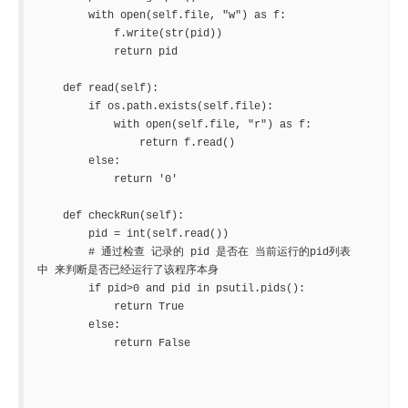
        with open(self.file, "w") as f:

            f.write(str(pid))

            return pid

    def read(self):

        if os.path.exists(self.file):

            with open(self.file, "r") as f:

                return f.read()

        else:

            return '0'

    def checkRun(self):

        pid = int(self.read())

        # 通过检查 记录的 pid 是否在 当前运行的pid列表
中 来判断是否已经运行了该程序本身

        if pid>0 and pid in psutil.pids():

            return True

        else:

            return False
