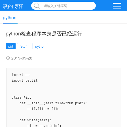
凌的博客
请输入关键字词
python
python检查程序本身是否已经运行
pid
return
python
2019-09-28
import os

import psutil

class Pid:

    def __init__(self,file="run.pid"):

        self.file = file

    def write(self):

        pid = os.getpid()
