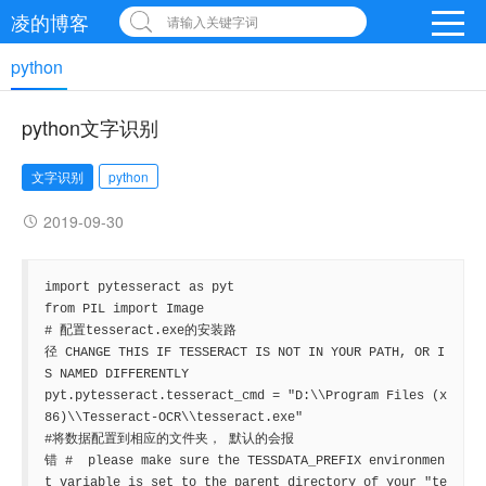
凌的博客
请输入关键字词
python
python文字识别
文字识别
python
2019-09-30
import pytesseract as pyt

from PIL import Image

# 配置tesseract.exe的安装路
径 CHANGE THIS IF TESSERACT IS NOT IN YOUR PATH, OR I
S NAMED DIFFERENTLY

pyt.pytesseract.tesseract_cmd = "D:\\Program Files (x
86)\\Tesseract-OCR\\tesseract.exe"

#将数据配置到相应的文件夹， 默认的会报
错 #  please make sure the TESSDATA_PREFIX environmen
t variable is set to the parent directory of your "te