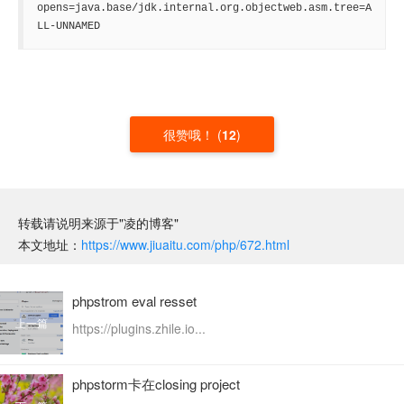
opens=java.base/jdk.internal.org.objectweb.asm.tree=A
LL-UNNAMED
很赞哦！
(
12
)
转载请说明来源于"凌的博客"
本文地址：
https://www.jiuaitu.com/php/672.html
phpstrom eval resset
上一篇
https://plugins.zhile.io...
phpstorm卡在closing project