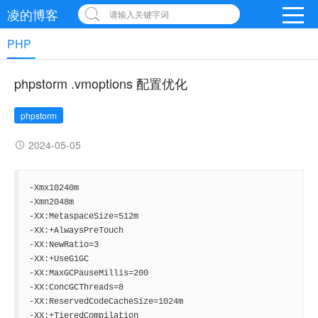
凌的博客
请输入关键字词
PHP
phpstorm .vmoptions 配置优化
phpstorm
2024-05-05
-Xmx10240m

-Xmn2048m

-XX:MetaspaceSize=512m

-XX:+AlwaysPreTouch

-XX:NewRatio=3

-XX:+UseG1GC

-XX:MaxGCPauseMillis=200

-XX:ConcGCThreads=8

-XX:ReservedCodeCacheSize=1024m

-XX:+TieredCompilation
