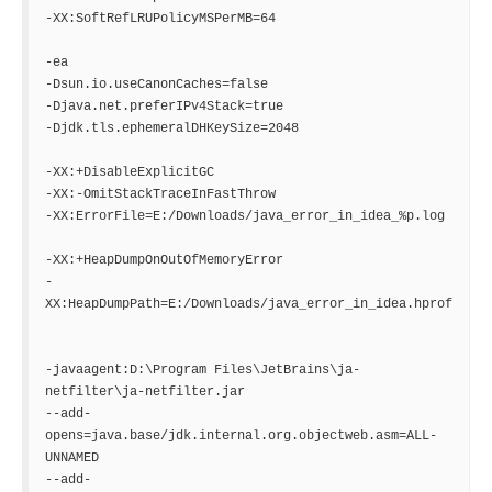
-XX:SoftRefLRUPolicyMSPerMB=64

-ea

-Dsun.io.useCanonCaches=false

-Djava.net.preferIPv4Stack=true

-Djdk.tls.ephemeralDHKeySize=2048

-XX:+DisableExplicitGC

-XX:-OmitStackTraceInFastThrow

-XX:ErrorFile=E:/Downloads/java_error_in_idea_%p.log

-XX:+HeapDumpOnOutOfMemoryError

-
XX:HeapDumpPath=E:/Downloads/java_error_in_idea.hprof

-javaagent:D:\Program Files\JetBrains\ja-
netfilter\ja-netfilter.jar

--add-
opens=java.base/jdk.internal.org.objectweb.asm=ALL-
UNNAMED

--add-