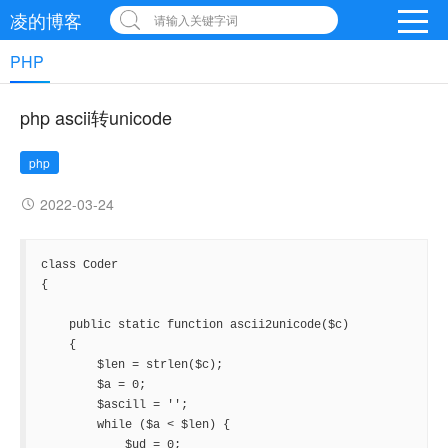
凌的博客
请输入关键字词
PHP
php ascii转unicode
php
2022-03-24
class Coder

{

    public static function ascii2unicode($c)

    {

        $len = strlen($c);

        $a = 0;

        $ascill = '';

        while ($a < $len) {

            $ud = 0;
