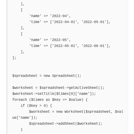
    ],

    [

        'name' => '2022-04',

        'time' => ['2022-04-01', '2022-05-01'],

    ],

    [

        'name' => '2022-05',

        'time' => ['2022-05-01', '2022-06-01'],

    ],

];

$spreadsheet = new Spreadsheet();

$worksheet = $spreadsheet->getActiveSheet();

$worksheet->setTitle($times[0]['name']);

foreach ($times as $key => $value) {

    if ($key > 0) {

        $worksheet = new Worksheet($spreadsheet, $val
ue['name']);

        $spreadsheet->addSheet($worksheet);

    }
