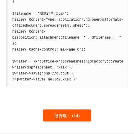
}

$filename = '测试订单.xlsx';

header('Content-Type: application/vnd.openxmlformats-
officedocument.spreadsheetml.sheet');

header('Content-
Disposition: attachment;filename="' . $filename . '"'
);

header('Cache-Control: max-age=0');

$writer = \PhpOffice\PhpSpreadsheet\IOFactory::create
Writer($spreadsheet, 'Xlsx');

$writer->save('php://output');

//$writer->save('hello2.xlsx');
很赞哦！
(
14
)