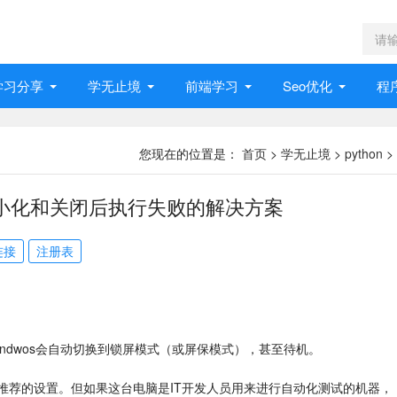
学习分享
学无止境
前端学习
Seo优化
程
您现在的位置是：
首页
>
学无止境
>
python
>
小化和关闭后执行失败的解决方案
连接
注册表
indwos会自动切换到锁屏模式（或屏保模式），甚至待机。
推荐的设置。但如果这台电脑是IT开发人员用来进行自动化测试的机器，