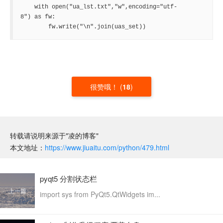
    with open("ua_lst.txt","w",encoding="utf-
8") as fw:

        fw.write("\n".join(uas_set))
很赞哦！
(
18
)
转载请说明来源于"凌的博客"
本文地址：
https://www.jiuaitu.com/python/479.html
pyqt5 分割状态栏
上一篇
import sys from PyQt5.QtWidgets im...