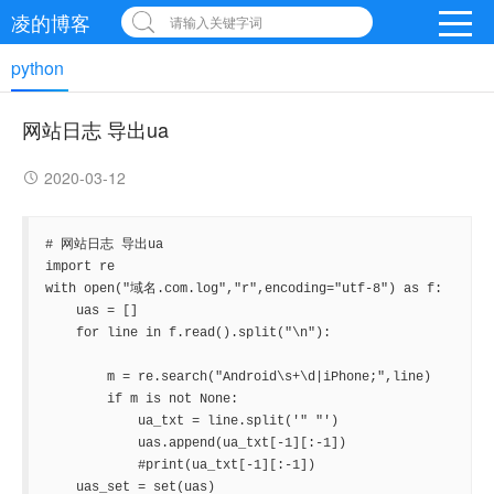
凌的博客
请输入关键字词
python
网站日志 导出ua
2020-03-12
# 网站日志 导出ua

import re

with open("域名.com.log","r",encoding="utf-8") as f:

    uas = []

    for line in f.read().split("\n"):

        m = re.search("Android\s+\d|iPhone;",line)

        if m is not None:

            ua_txt = line.split('" "')

            uas.append(ua_txt[-1][:-1])

            #print(ua_txt[-1][:-1])

    uas_set = set(uas)
