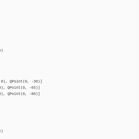
)

8), QPoint(0, -30)]

), QPoint(0, -65)]

), QPoint(0, -80)]

)
