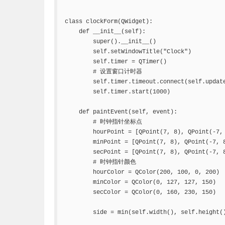
class clockForm(QWidget):

    def __init__(self):

        super().__init__()

        self.setWindowTitle("Clock")

        self.timer = QTimer()

        # 设置窗口计时器

        self.timer.timeout.connect(self.update
        self.timer.start(1000)

    def paintEvent(self, event):

        # 时钟指针坐标点

        hourPoint = [QPoint(7, 8), QPoint(-7, 
        minPoint = [QPoint(7, 8), QPoint(-7, 8
        secPoint = [QPoint(7, 8), QPoint(-7, 8
        # 时钟指针颜色

        hourColor = QColor(200, 100, 0, 200)

        minColor = QColor(0, 127, 127, 150)

        secColor = QColor(0, 160, 230, 150)

        side = min(self.width(), self.height()