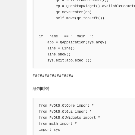
        qr = self.frameGeometry()

        cp = QDesktopWidget().availableGeometr
        qr.moveCenter(cp)

        self.move(qr.topLeft())

if __name__ == "__main__":

    app = QApplication(sys.argv)

    line = Line()

    line.show()

    sys.exit(app.exec_())
#################
绘制时钟
from PyQt5.QtCore import *

from PyQt5.QtGui import *

from PyQt5.QtWidgets import *

from math import *

import sys
