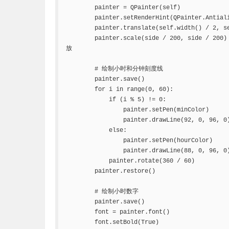
        painter = QPainter(self)

        painter.setRenderHint(QPainter.Antiali
        painter.translate(self.width() / 2
        painter.scale(side / 200, side
放

        # 绘制小时和分钟刻度线

        painter.save()

        for i in range(0, 60):

            if (i % 5) != 0:

                painter.setPen(minColor)

                painter.drawLine(92, 0, 96
            else:

                painter.setPen(hourColor)

                painter.drawLine(88, 0, 96
            painter.rotate(360 / 60)

        painter.restore()

        # 绘制小时数字

        painter.save()

        font = painter.font()

        font.setBold(True)
