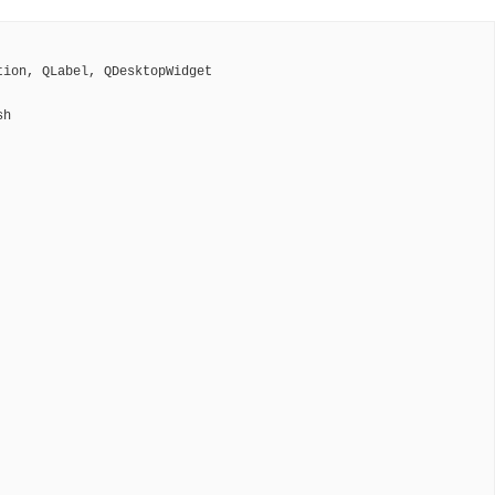
ion, QLabel, QDesktopWidget

h
