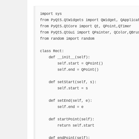
import sys

from PyQt5.QtWidgets import QWidget, QApplicat
from PyQt5.QtCore import Qt, QPoint,QTimer

from PyQt5.QtGui import QPainter, QColor,QBrus
from random import random

class Rect:

    def __init__(self):

        self.start = QPoint()

        self.end = QPoint()

    def setStart(self, s):

        self.start = s

    def setEnd(self, e):

        self.end = e

    def startPoint(self):

        return self.start

    def endPoint(self):
