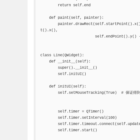
        return self.end

    def paint(self, painter):

        painter.drawRect(self.startPoint().x(
t().x(),

                         self.endPoint().y() -
class Line(QWidget):

    def __init__(self):

        super().__init__()

        self.initUI()

    def initUI(self):

        self.setMouseTracking(True)  # 保证
        self.timer = QTimer()

        self.timer.setInterval(100)

        self.timer.timeout.connect(self.update
        self.timer.start()
