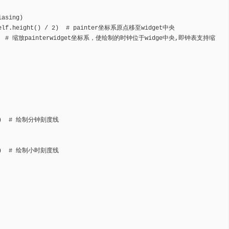
asing)

, self.height() / 2)  # painter坐标系原点移至widget中央

 / 200)  # 缩放painterwidget坐标系，使绘制的时钟位于widge中央,即钟表支持缩
, 0)  # 绘制分钟刻度线

, 0)  # 绘制小时刻度线
