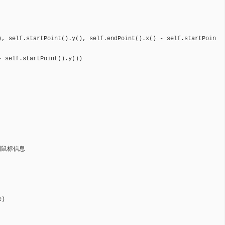
), self.startPoint().y(), self.endPoint().x() - self.startPoin
 self.startPoint().y())

得到鼠标信息

)
