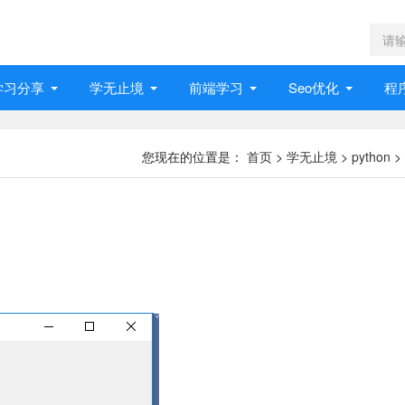
学习分享
学无止境
前端学习
Seo优化
程
您现在的位置是：
首页
>
学无止境
>
python
>