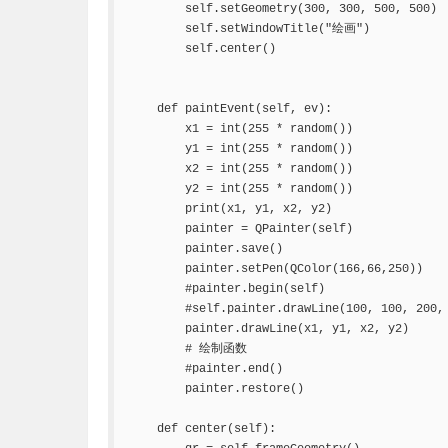
        self.setGeometry(300, 300, 500, 500)

        self.setWindowTitle("绘画")

        self.center()

    def paintEvent(self, ev):

        x1 = int(255 * random())

        y1 = int(255 * random())

        x2 = int(255 * random())

        y2 = int(255 * random())

        print(x1, y1, x2, y2)

        painter = QPainter(self)

        painter.save()

        painter.setPen(QColor(166,66,250))

        #painter.begin(self)

        #self.painter.drawLine(100, 100, 200, 
        painter.drawLine(x1, y1, x2, y2)

        # 绘制函数

        #painter.end()

        painter.restore()

    def center(self):
