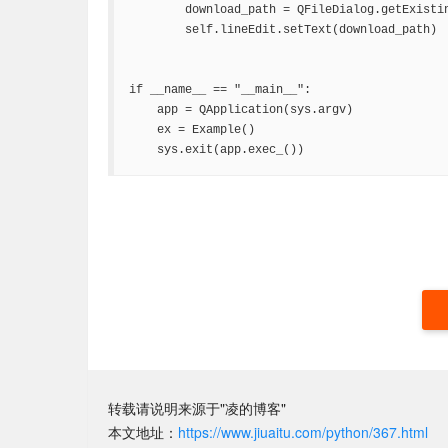
        download_path = QFileDialog.getExisti
        self.lineEdit.setText(download_path)

if __name__ == "__main__":

    app = QApplication(sys.argv)

    ex = Example()

    sys.exit(app.exec_())
转载请说明来源于"凌的博客"
本文地址：
https://www.jiuaitu.com/python/367.html