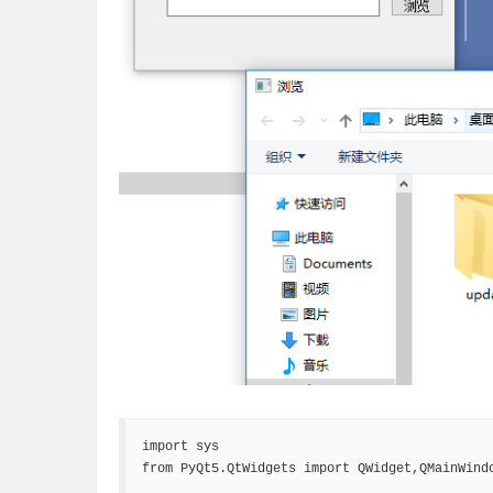
import sys

from PyQt5.QtWidgets import QWidget,QMainWindo