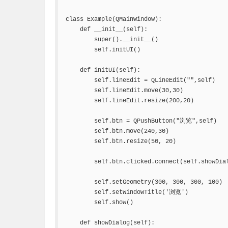
class Example(QMainWindow):

    def __init__(self):

        super().__init__()

        self.initUI()

    def initUI(self):

        self.lineEdit = QLineEdit("",self)

        self.lineEdit.move(30,30)

        self.lineEdit.resize(200,20)

        self.btn = QPushButton("浏览",self)

        self.btn.move(240,30)

        self.btn.resize(50, 20)

        self.btn.clicked.connect(self.showDial
        self.setGeometry(300, 300, 300, 100)

        self.setWindowTitle('浏览')

        self.show()

    def showDialog(self):
