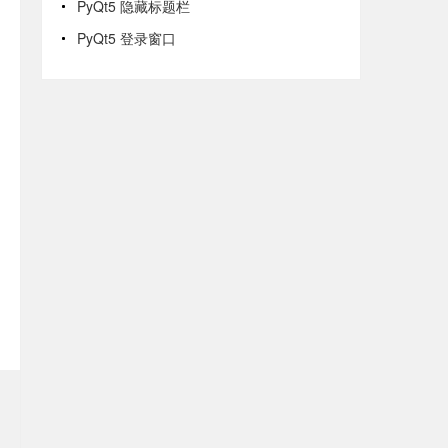
PyQt5 隐藏标题栏
PyQt5 登录窗口