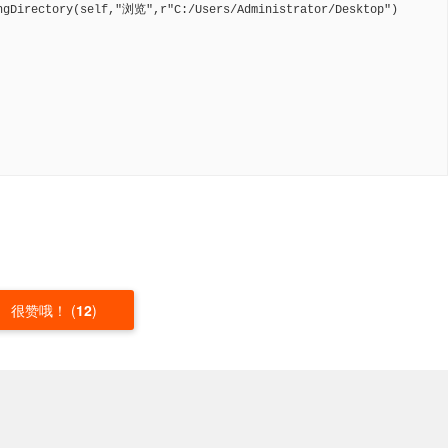
ngDirectory(self,"浏览",r"C:/Users/Administrator/Desktop")

很赞哦！
(
12
)