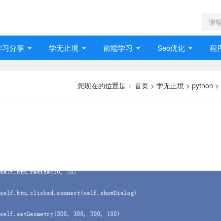
学习分享
学无止境
前端学习
Seo优化
程
您现在的位置是：
首页
>
学无止境
>
python
>