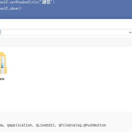
w, QApplication, QLineEdit, QFileDialog,QPushButton
