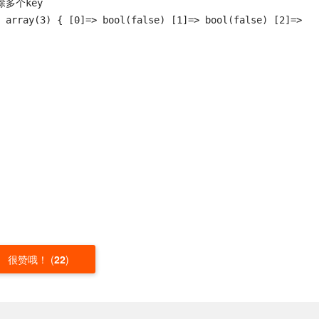
除多个key

array(3) { [0]=> bool(false) [1]=> bool(false) [2]=> 
很赞哦！
(
22
)