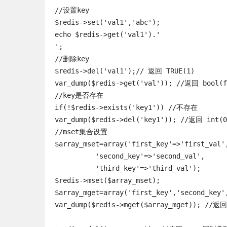
//设置key

$redis->set('val1','abc');

echo $redis->get('val1').'

'; 

//删除key

$redis->del('val1');// 返回 TRUE(1)

var_dump($redis->get('val')); //返回 bool(fa
//key是否存在

if(!$redis->exists('key1')) //不存在

var_dump($redis->del('key1')); //返回 int(0)
//mset集合设置

$array_mset=array('first_key'=>'first_val',
          'second_key'=>'second_val',

          'third_key'=>'third_val');

$redis->mset($array_mset); 

$array_mget=array('first_key','second_key',
var_dump($redis->mget($array_mget)); //返回a