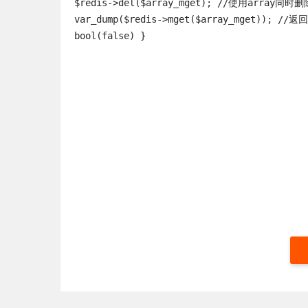
$redis->del($array_mget); //使用array同时删
var_dump($redis->mget($array_mget)); //返回 
bool(false) }