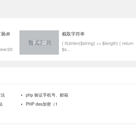
dll
截取字符串
下一篇
{ if(strlen($string) <= $length) { return
ive/2011/11/2...
$s...
方法
php 验证手机号、邮箱
方法
PHP des加密（1