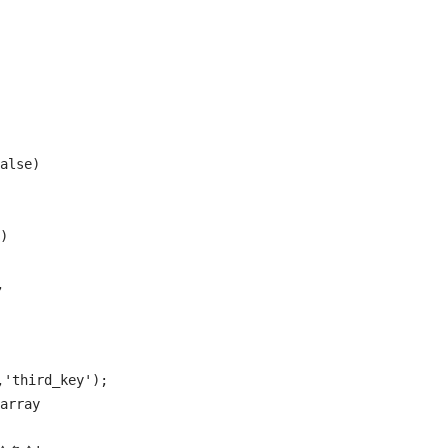
lse)





'third_key');

rray
