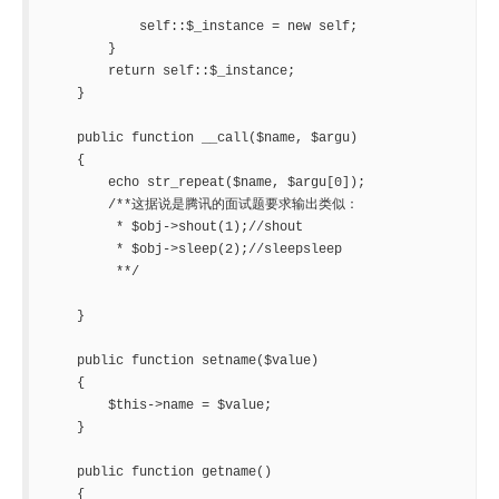
            self::$_instance = new self;

        }

        return self::$_instance;

    }

    public function __call($name, $argu)

    {

        echo str_repeat($name, $argu[0]);

        /**这据说是腾讯的面试题要求输出类似：

         * $obj->shout(1);//shout

         * $obj->sleep(2);//sleepsleep

         **/

    }

    public function setname($value)

    {

        $this->name = $value;

    }

    public function getname()

    {
