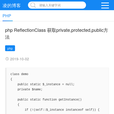
凌的博客
请输入关键字词
PHP
php ReflectionClass 获取private,protected,public方
法
php
2019-10-02
class demo

{

    public static $_instance = null;

    private $name;

    public static function getInstance()

    {

        if (!(self::$_instance instanceof self)) {
