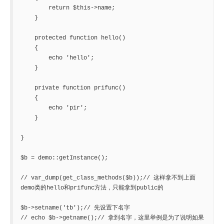
        return $this->name;

    }

    protected function hello()

    {

        echo 'hello';

    }

    private function prifunc()

    {

        echo 'pir';

    }

}

$b = demo::getInstance();

// var_dump(get_class_methods($b));// 这样拿不到上面
demo类的hello和prifunc方法，只能拿到public的

$b->setname('tb');// 先设置下名字

// echo $b->getname();// 拿到名字，这里举例是为了说明如果