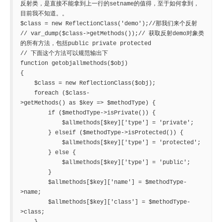
反射类，是直接不能拿到上一行的setname的值得，至于如何拿到，
目前我不知道。。

$class = new ReflectionClass('demo');//那我们来个反射

// var_dump($class->getMethods());// 获取反射demo对象类
的所有方法，包括public private protected

// 下面这个方法可以规范输出下

function getobjallmethods($obj)

{

    $class = new ReflectionClass($obj);

    foreach ($class-
>getMethods() as $key => $methodType) {

        if ($methodType->isPrivate()) {

            $allmethods[$key]['type'] = 'private';

        } elseif ($methodType->isProtected()) {

            $allmethods[$key]['type'] = 'protected';

        } else {

            $allmethods[$key]['type'] = 'public';

        }

        $allmethods[$key]['name'] = $methodType-
>name;

        $allmethods[$key]['class'] = $methodType-
>class;
