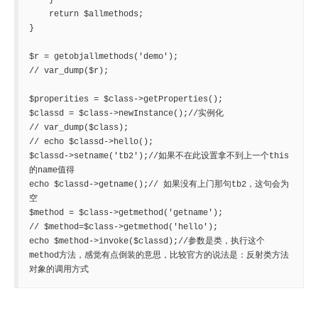
    }

    return $allmethods;

}

$r = getobjallmethods('demo');

// var_dump($r);

$properities = $class->getProperties();

$classd = $class->newInstance();//实例化

// var_dump($class);

// echo $classd->hello();

$classd->setname('tb2');//如果不在此设置拿不到上一个this
的name值得

echo $classd->getname();// 如果没有上门那句tb2，这句会为
空

$method = $class->getmethod('getname');

// $method=$class->getmethod('hello');

echo $method->invoke($classd);//参数是类，执行这个
method方法，感觉有点倒装的意思，比较官方的说法是：反射类方法
对象的调用方式