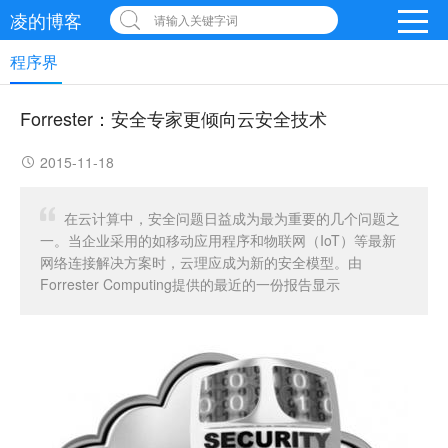
凌的博客
请输入关键字词
程序界
Forrester：安全专家更倾向云安全技术
2015-11-18
在云计算中，安全问题日益成为最为重要的几个问题之
一。当企业采用的如移动应用程序和物联网（IoT）等最新
网络连接解决方案时，云理应成为新的安全模型。由
Forrester Computing提供的最近的一份报告显示