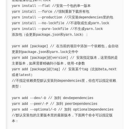
依赖项保存进yarn.lock

yarn install --flat //安装一个包的单一版本

yarn install --force //强制重新下载所有包

yarn install --production //只安装dependencies里的包

yarn install --no-lockfile //不读取或生成yarn.lock

yarn install --pure-lockfile //不生成yarn.lock

添加包（会更新package.json和yarn.lock）：

yarn add [package] // 在当前的项目中添加一个依赖包，会自动
更新到package.json和yarn.lock文件中

yarn add [package]@[version] // 安装指定版本，这里指的是
主要版本，如果需要精确到小版本，使用-E参数

yarn add [package]@[tag] // 安装某个tag（比如beta,next
或者latest）

//不指定依赖类型默认安装到dependencies里，你也可以指定依赖
类型：

yarn add --dev/-D // 加到 devDependencies

yarn add --peer/-P // 加到 peerDependencies

yarn add --optional/-O // 加到 optionalDependencies

//默认安装包的主要版本里的最新版本，下面两个命令可以指定版
本：
