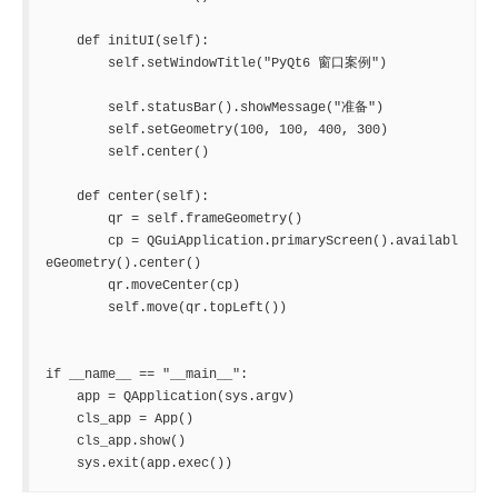
    def initUI(self):

        self.setWindowTitle("PyQt6 窗口案例")

        self.statusBar().showMessage("准备")

        self.setGeometry(100, 100, 400, 300)

        self.center()

    def center(self):

        qr = self.frameGeometry()

        cp = QGuiApplication.primaryScreen().availabl
eGeometry().center()

        qr.moveCenter(cp)

        self.move(qr.topLeft())

if __name__ == "__main__":

    app = QApplication(sys.argv)

    cls_app = App()

    cls_app.show()

    sys.exit(app.exec())