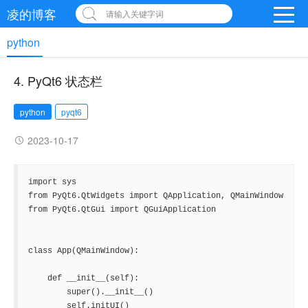
凌的博客
请输入关键字词
python
4. PyQt6 状态栏
python
pyqt6
2023-10-17
import sys

from PyQt6.QtWidgets import QApplication, QMainWindow

from PyQt6.QtGui import QGuiApplication

class App(QMainWindow):

    def __init__(self):

        super().__init__()

        self.initUI()
