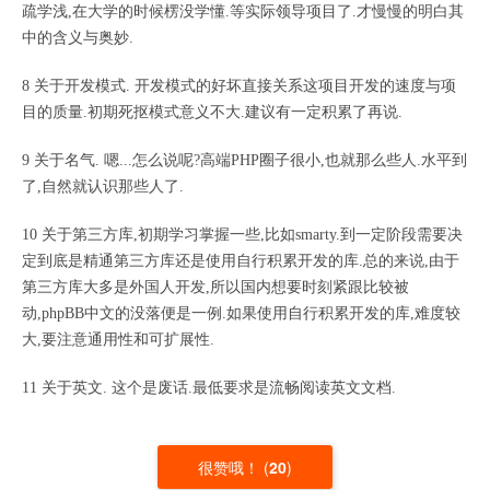
疏学浅,在大学的时候楞没学懂.等实际领导项目了.才慢慢的明白其
中的含义与奥妙.
8 关于开发模式. 开发模式的好坏直接关系这项目开发的速度与项
目的质量.初期死抠模式意义不大.建议有一定积累了再说.
9 关于名气. 嗯...怎么说呢?高端PHP圈子很小,也就那么些人.水平到
了,自然就认识那些人了.
10 关于第三方库,初期学习掌握一些,比如smarty.到一定阶段需要决
定到底是精通第三方库还是使用自行积累开发的库.总的来说,由于
第三方库大多是外国人开发,所以国内想要时刻紧跟比较被
动,phpBB中文的没落便是一例.如果使用自行积累开发的库,难度较
大,要注意通用性和可扩展性.
11 关于英文. 这个是废话.最低要求是流畅阅读英文文档.
很赞哦！
(
20
)