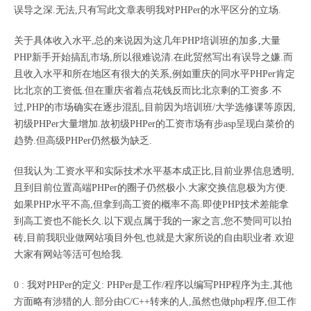
误导之深.无法,只有写此文章表明我对PHPer的水平区分的立场.
关于具体收入水平,总的来说因为这几年PHP培训班的加多,大量
PHP新手开始搞乱市场,所以很难说清.在此贸然写出有误导之嫌.而
且收入水平和所在地区有很大的关系,例如重庆的同水平PHPer肯定
比北京的工资低.但在重庆省着点花钱反而比北京剩的工资多.不
过,PHP的市场确实在逐步混乱,目前因为培训班/大学选修课等原因,
初级PHPer大量增加.故初级PHPer的工资市场有步asp呈现白菜价的
趋势.但高级PHPer仍然极为缺乏.
但我认为:工资水平和实际技术水平基本成正比,目前业界信息透明,
且到目前位置高端PHPer的圈子仍然极小.大家交换信息极为方便.
如果PHP水平不高,但拿到高工资的概率不高.即使PHP技术差能拿
到高工资也不能长久.以下观点属于我的一家之言,您不赞同可以拍
砖,目前我职业做网站项目外包,也就是大家所说的自由职业者.欢迎
大家有网站等活可包给我.
0 : 我对PHPer的定义: PHPer是工作/程序以编写PHP程序为主,其他
方面略有涉猎的人.部分由C/C++转来的人,虽然也做php程序,但工作