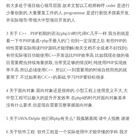
前大多处于项目核心领导层面.故本文暂以工程师称呼.coder 是进行
少量创新的,大量重复工作的人.programmar 是进行新技术摸索开发,
并实际领导/带领大中型项目开发的人.
3 关于 C++ . PHP初期的语法(php3/4时代)和C几乎一样.我当初就是
看一下午PHP速成+php手册入的门.但到一定深度之后.有些PHP的
特性需要实际阅读PHP源码才能理解(相关文档不全或者不好找到).
有些实际项目功能使用C++开发远比PHP效率高.比如我现在做的项
目需要爬虫持续海量抓取,当带宽足够的情况时,纯使用PHP实现效
率不高.所以必须使用C++. 所以C++到需要用的时候自然而然的就
要用了.不过如果有C/C++的基础,学习PHP要轻松很多.
4 关于面向对象.面向对象还是很帅的,小型工程上使用意义不大,大
中型工程可以极大的提升开发效率.在php4的时代对面向对象基本
没有什么要求,但是现在需要完整掌握面向对象.
5 关于JAVA/Delphi 他们和php有关么? 我孤陋寡闻.请牛人指教.谢谢
6 关于软件工程. 软件工程是一个实际使用中才能学懂的学科.我才