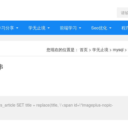
学习分享
学无止境
前端学习
Seo优化
程
您现在的位置是：
首页
>
学无止境
>
mysql
>
串
e SET title = replace(title, \'<span id=\"imageplus-nopic-