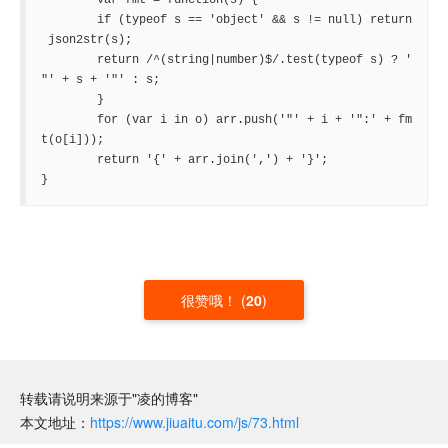
	var fmt = function(s) { 

	if (typeof s == 'object' && s != null) return
 json2str(s); 

	return /^(string|number)$/.test(typeof s) ? '
"' + s + '"' : s; 

	} 

	for (var i in o) arr.push('"' + i + '":' + fm
t(o[i])); 

	return '{' + arr.join(',') + '}'; 

}
很赞哦！
(
20
)
转载请说明来源于"凌的博客"
本文地址：
https://www.jiuaitu.com/js/73.html