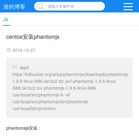
凌的博客
请输入关键字词
Js
centos安装phantomjs
2016-12-27
wget
https://bitbucket.org/ariya/phantomjs/downloads/phantomjs-
1.9.8-linux-i686.tar.bz2 tar jxvf phantomjs-1.9.8-linux-
i686.tar.bz2 mv phantomjs-1.9.8-linux-i686
/usr/local/src/phantomjs ln -sf
/usr/local/src/phantomjs/bin/phantomjs
/usr/local/bin/phantom
phantomsjs安装：