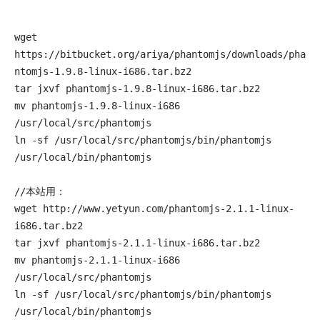
wget 
https://bitbucket.org/ariya/phantomjs/downloads/pha
ntomjs-1.9.8-linux-i686.tar.bz2

tar jxvf phantomjs-1.9.8-linux-i686.tar.bz2

mv phantomjs-1.9.8-linux-i686 
/usr/local/src/phantomjs

ln -sf /usr/local/src/phantomjs/bin/phantomjs 
/usr/local/bin/phantomjs

//本站用：

wget http://www.yetyun.com/phantomjs-2.1.1-linux-
i686.tar.bz2

tar jxvf phantomjs-2.1.1-linux-i686.tar.bz2

mv phantomjs-2.1.1-linux-i686 
/usr/local/src/phantomjs

ln -sf /usr/local/src/phantomjs/bin/phantomjs 
/usr/local/bin/phantomjs
