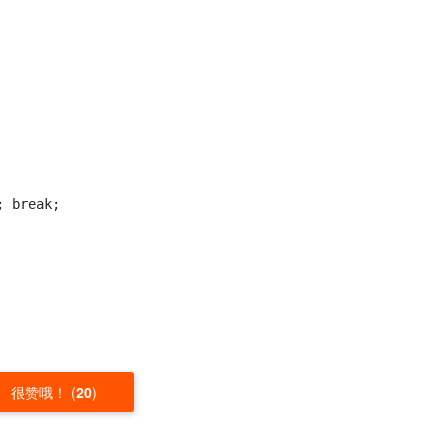
 break;

很赞哦！
(
20
)