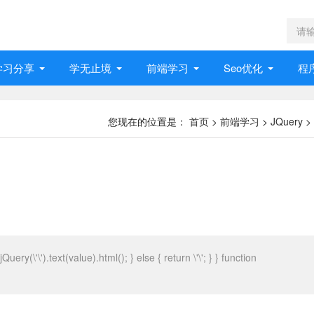
学习分享
学无止境
前端学习
Seo优化
程
您现在的位置是：
首页
>
前端学习
>
JQuery
>
uery(\'\').text(value).html(); } else { return \'\'; } } function