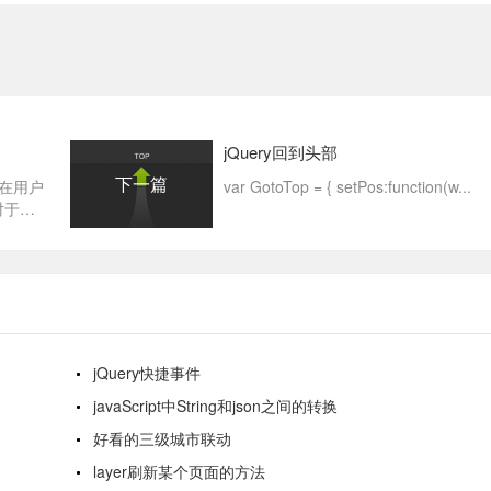
jQuery回到头部
下一篇
，在用户
var GotoTop = { setPos:function(w...
对于有
jQuery快捷事件
javaScript中String和json之间的转换
好看的三级城市联动
layer刷新某个页面的方法