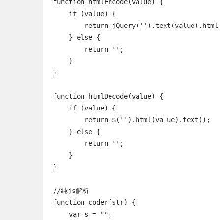
function htmlEncode(value) {

    if (value) {

        return jQuery('').text(value).html(
    } else {

        return '';

    }

}

function htmlDecode(value) {

    if (value) {

        return $('').html(value).text();

    } else {

        return '';

    }

}

//纯js解析

function coder(str) {

    var s = "";
