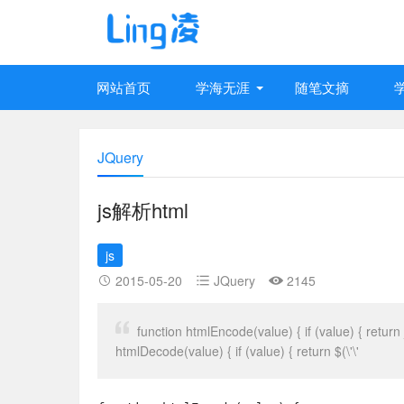
网站首页
学海无涯
随笔文摘
JQuery
js解析html
js
2015-05-20
JQuery
2145
function htmlEncode(value) { if (value) { return jQ
htmlDecode(value) { if (value) { return $(\'\'