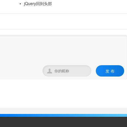
jQuery回到头部
发 布
