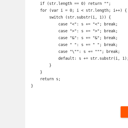
    if (str.length == 0) return "";

    for (var i = 0; i < str.length; i++) {

        switch (str.substr(i, 1)) {

            case "<": s += "<"; break;

            case ">": s += ">"; break;

            case "&": s += "&"; break;

            case " ": s += " "; break;

            case "\"": s += """; break;

            default: s += str.substr(i, 1);
        }

    }

    return s;

}