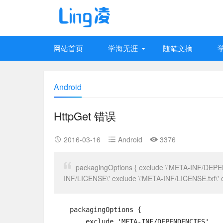
网站首页
学海无涯
随笔文摘
Android
HttpGet 错误
2016-03-16
Android
3376
packagingOptions { exclude \'META-INF/DEPE
INF/LICENSE\' exclude \'META-INF/LICENSE.txt\' 
    packagingOptions {

        exclude 'META-INF/DEPENDENCIES'
