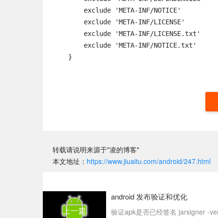
        exclude 'META-INF/NOTICE'

        exclude 'META-INF/LICENSE'

        exclude 'META-INF/LICENSE.txt'

        exclude 'META-INF/NOTICE.txt'

    }
转载请说明来源于"凌的博客"
本文地址：
https://www.jiuaitu.com/android/247.html
android 发布验证和优化
上一篇
验证apk是否已经签名 jarsigner -verify