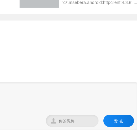
'cz.msebera.android:httpclient:4.3.6' ..
发 布
